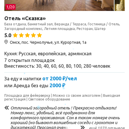
1/
20
Отель «Сказка»
База отдыха, Банкетный зал, Веранда / Терраса, Гостиница / Отель,
Загородный комплекс, Летняя площадка, Ресторан, Шатер
5.0
Омск, пос. Чернолучье, ул. Курортная, 1а
Кухня: Русская, европейская, армянская
7 открытых площадок
Вместимость: 30, 40, 60, 60, 80, 100, 280 человек
от 2000 ₽/чел
За еду и напитки
2000 ₽
или
Аренда без еды
Площадка для фейерверка
Можно со своим алкоголем
Выездная
регистрация
Световое оборудование
Отличный загородный отель ! Прекрасно отдыхали!
Номер люкс, удобный, всё продуманно для
комфортного проживания. Сон в таком номере очень
хороший (но бывают волшебные соседи с грохотом и
дискотекой) Персонал очень чуткий, вежливый
...
ещё 1878 отзывов