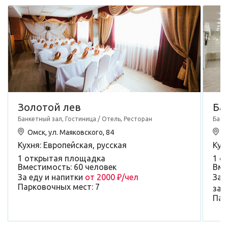
Золотой лев
Ба
Банкетный зал, Гостиница / Отель, Ресторан
Банк
Омск, ул. Маяковского, 84
О
Кухня: Европейская, русская
Кух
1 открытая площадка
1 о
Вместимость: 60 человек
Вме
За еду и напитки
от 2000 ₽/чел
За 
Парковочных мест: 7
зал
Пар