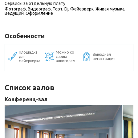
Сервисы за отдельную плату
Фотограф
,
Видеограф
,
Торт
,
Dj
,
Фейерверк
,
Живая музыка
,
Ведущий
,
Оформление
Особенности
Площадка
Можно со
Выездная
для
своим
регистрация
фейерверка
алкоголем
Список залов
Конференц-зал