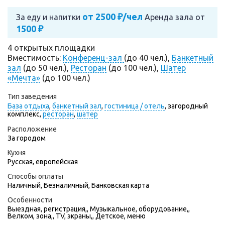
от 2500 ₽/чел
За еду и напитки
Аренда зала от
1500 ₽
4 открытых площадки
Вместимость:
Конференц-зал
(до 40 чел.),
Банкетный
зал
(до 50 чел.),
Ресторан
(до 100 чел.),
Шатер
«Мечта»
(до 100 чел.)
Тип заведения
База отдыха
,
банкетный зал
,
гостиница / отель
,
загородный
комплекс,
ресторан
,
шатер
Расположение
За городом
Кухня
Русская, европейская
Способы оплаты
Наличный, Безналичный, Банковская карта
Особенности
Выездная, регистрация,, Музыкальное, оборудование,,
Велком, зона,, TV, экраны,, Детское, меню