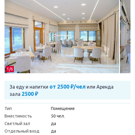
1/
6
от 2500 ₽/чел
За еду и напитки
или
Аренда
2500 ₽
зала
Тип
Помещение
Вместимость
50 чел.
Светлый зал
да
Отдельный вход
да