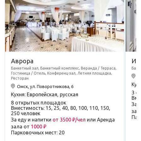
Аврора
Ир
Банкетный зал, Банкетный комплекс, Веранда / Терраса,
Банк
Гостиница / Отель, Конференц-зал, Летняя площадка,
О
Ресторан
Кух
Омск, ул. Поворотникова, 6
3 о
Кухня: Европейская, русская
Вме
8 открытых площадок
За 
Вместимость: 15, 25, 40, 80, 100, 110, 150,
зал
250 человек
Пар
За еду и напитки
от 3500 ₽/чел
или Аренда
зала от
1000 ₽
Парковочных мест: 20