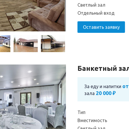
Светлый зал
Отдельный вход
Оставить заявку
Банкетный за
от
За еду и напитки
20 000 ₽
зала
Тип
Вместимость
Светлый зал