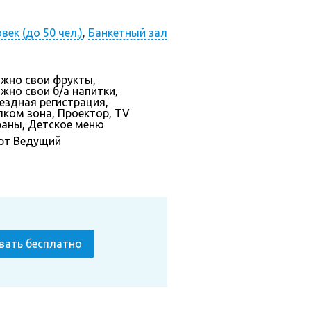
ек (до 50 чел.)
,
Банкетный зал
жно свои фрукты,
жно свои б/а напитки,
ездная регистрация,
лком зона, Проектор, TV
раны, Детское меню
рт
Ведущий
вать бесплатно