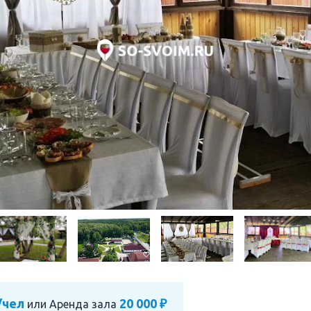
/чел
20 000 ₽
или
Аренда зала