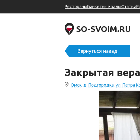
Рестораны
Банкетные залы
Статьи
Р
SO-SVOIM.RU
Вернуться назад
Закрытая вера
Омск, д. Подгородка, ул. Петра К