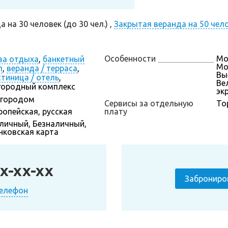
на 30 человек (до 30 чел.) ,
Закрытая веранда на 50 челов
Особенности
Мо
за отдыха
,
банкетный
Мо
л
,
веранда / терраса
,
Вы
стиница / отель
,
Ве
городный комплекс
эк
 городом
Сервисы за отдельную
То
ропейская, русская
плату
личный, Безналичный,
нковская карта
x-xx-xx
Заброниро
телефон