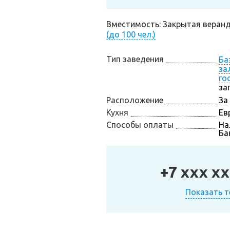
Вместимость: Закрытая веранда 
(до 100 чел.)
Тип заведения
Ба
за
го
за
Расположение
За
Кухня
Ев
Способы оплаты
На
Ба
+7 xxx xx
Показать 