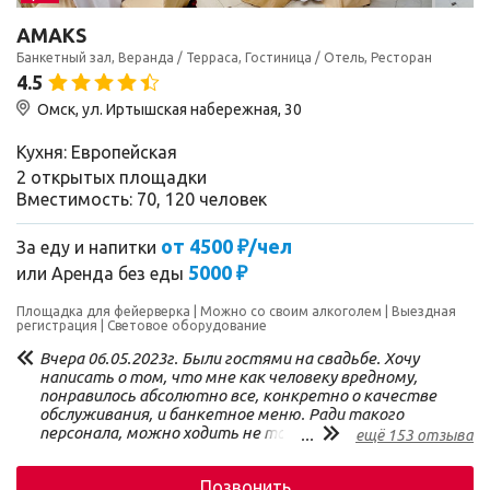
АМАКS
Банкетный зал, Веранда / Терраса, Гостиница / Отель, Ресторан
4.5
Омск, ул. Иртышская набережная, 30
Кухня: Европейская
2 открытых площадки
Вместимость: 70, 120 человек
от 4500 ₽/чел
За еду и напитки
5000 ₽
или
Аренда без еды
Площадка для фейерверка
Можно со своим алкоголем
Выездная
регистрация
Световое оборудование
Вчера 06.05.2023г. Были гостями на свадьбе. Хочу
написать о том, что мне как человеку вредному,
понравилось абсолютно все, конкретно о качестве
обслуживания, и банкетное меню. Ради такого
персонала, можно ходить не только на мероприятие,
...
ещё 153 отзыва
но и на бизнес_ланч. Персонал был вежлив,
приветлив, на любую прозьбу, не забывали про
Позвонить
гостей, конкретно о нашем столе 😊 и водочку в