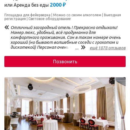
2000 ₽
или
Аренда без еды
Площадка для фейерверка
Можно со своим алкоголем
Выездная
регистрация
Световое оборудование
Отличный загородный отель ! Прекрасно отдыхали!
Номер люкс, удобный, всё продуманно для
комфортного проживания. Сон в таком номере очень
хороший (но бывают волшебные соседи с грохотом и
дискотекой) Персонал очень чуткий, вежливый
...
ещё 1878 отзывов
любые нюансы быстро решаемы! Ресторан
отличный! Меню, для любых предпочтений! Аквапарк
Позвонить
хороший, уже, правда требует ремонта, но функции
свои выполняет, а так же: бани, сауны, хамам, очень
приятный отдых. Желаем процветания!
Рекомендуем для отдыха от городской будничной
суеты!