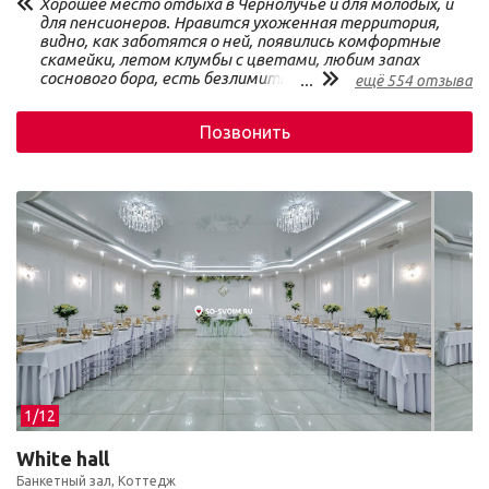
Хорошее место отдыха в Чернолучье и для молодых, и
для пенсионеров. Нравится ухоженная территория,
видно, как заботятся о ней, появились комфортные
скамейки, летом клумбы с цветами, любим запах
соснового бора, есть безлимитный бассейн, детская
...
ещё 554 отзыва
площадка, сауны появились после ремонта: финская и
турецкая. Уютно и красиво стало в ресторане.
Позвонить
Меняется в лучшую сторону меню на шведском
столе. Старательный и доброжелательный
персонал. Чайнички в номерах, чай, кофе. Приятно,
раньше не было этого. С удовольствием всегда
приезжаем отдохнуть от городской суеты. Есть
постоянно акции, можно подобрать вариант.
1/
12
White hall
Банкетный зал, Коттедж