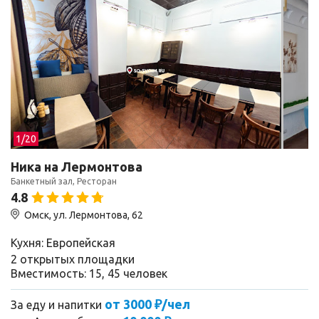
смотря на небольшие минусы,Хочу выразить слова
благодарность всем поварам!Всему коллективу!
Спасибо!
1/
20
Ника на Лермонтова
Банкетный зал, Ресторан
4.8
Омск, ул. Лермонтова, 62
Кухня: Европейская
2 открытых площадки
Вместимость: 15, 45 человек
от 3000 ₽/чел
За еду и напитки