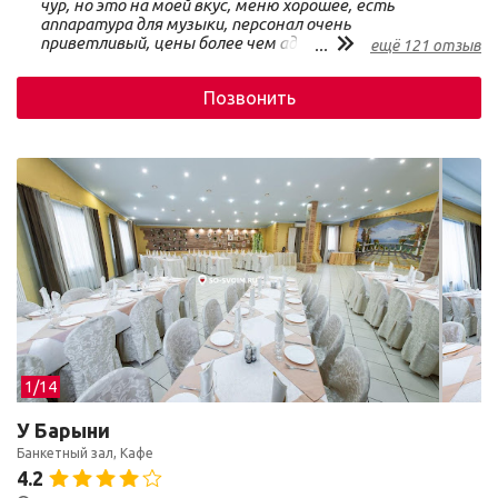
чур, но это на моей вкус, меню хорошее, есть
аппаратура для музыки, персонал очень
приветливый, цены более чем адекватные. Я бы
...
ещё 121 отзыв
пришла отметить юбилей, или день рождения, ну или
небольшую свадьбу. Найти можно не с первого раза))
Позвонить
А так все отлично. В принципе, если хотите
бюджетно, и в центре, то туда идеально. Есть
аквариум, рыбки прикольные, и стена кажется с
водой.
1/
14
У Барыни
Банкетный зал, Кафе
4.2