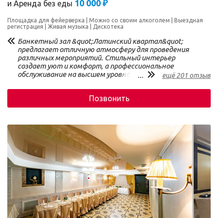
10 000 ₽
и
Аренда без еды
Площадка для фейерверка
Можно со своим алкоголем
Выездная
регистрация
Живая музыка
Дискотека
Банкетный зал &quot;Латинский квартал&quot;
предлагает отличную атмосферу для проведения
различных мероприятий. Стильный интерьер
создает уют и комфорт, а профессиональное
обслуживание на высшем уровне. Меню
...
ещё 201 отзыв
разнообразное и вкусное, с акцентом на европейскую
кухню. Расположение удобное, есть большая
Позвонить
парковка. Рекомендую &quot;Латинский
квартал&quot; всем, кто ищет идеальное место для
проведения свадьбы, юбилея или корпоративного
мероприятия.