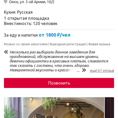
Омск, ул. 5-ой Армии, 10/2
Кухня: Русская
1 открытая площадка
Вместимость: 120 человек
от 1800 ₽/чел
За еду и напитки
Можно со своим алкоголем
Выездная регистрация
Живая музыка
Несколько раз выбирали данное заведения для
празднований, обслуживание на высшем уровни,
девочки официантки в красивых платьях, сливаются
так сказать с гостями, что очень здорово.
Невероятной вкусноты и красоты стол, салаты,
...
ещё 61 отзыв
закуски, горячее, все очень вкусно и так красиво
оформлено, в форме розочек фрукты это
Позвонить
восхитительно. Музыка, ведущий, все уместно, когда
надо громко, когда надо потише. Все остались
довольны. Всем рекомендуем банкетный зал «У
барыни»