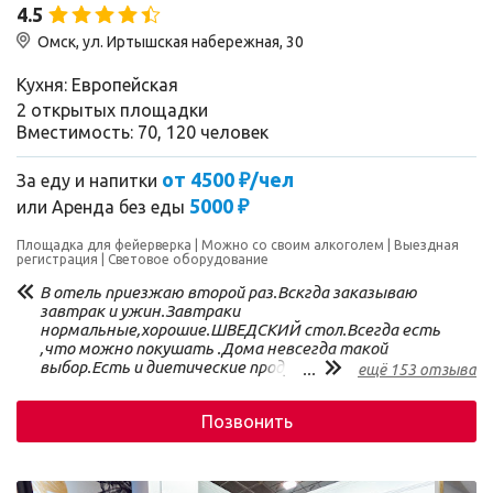
4.5
Омск, ул. Иртышская набережная, 30
Кухня: Европейская
2 открытых площадки
Вместимость: 70, 120 человек
от 4500 ₽/чел
За еду и напитки
5000 ₽
или
Аренда без еды
Площадка для фейерверка
Можно со своим алкоголем
Выездная
регистрация
Световое оборудование
В отель приезжаю второй раз.Вскгда заказываю
завтрак и ужин.Завтраки
нормальные,хорошие.ШВЕДСКИЙ стол.Всегда есть
,что можно покушать .Дома невсегда такой
выбор.Есть и диетические продукты.Одним
...
ещё 153 отзыва
словом,все на любителя.Надо понимать что это не
Турция!! Ужин,мммм ,немного можно
Позвонить
&quot;разбавить&quot; меню салатами,и горячими
блюдами.Вкусная очень горбуша с овощами! А вот
свинина под &quot;шапкой сырной&quot; волокнистая
и сухая.Надо доработать! Выпечка отменная. Но ,не