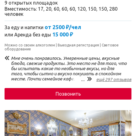
9 открытых площадок
Вместимость: 17, 20, 60, 60, 60, 120, 150, 150, 280
человек
от 2500 ₽/чел
За еду и напитки
15 000 ₽
или
Аренда без еды
Можно со своим алкоголем
Выездная регистрация
Световое
оборудование
Мне очень понравилось. Умеренные цены, вкусные
блюда, свежие продукты. Это место не для того, что
бы испытать какие то необычные вкусы, но для
того, чтобы сытно и вкусно покушать в спокойном
месте. Почти семейное кафе. Завтраки
...
ещё 297 отзывов
&quot;шведский стол&quot; хороши: много каш, три
вида рыбы, овощи свежие и приготовленные, мясные
Позвонить
полуфабрикаты, омлет и мюсли, чай, сок, кофе и
молоко. Богатейших выбор сыров! Масса специй и
добавок. На обед хороший выбор супов по очень
народным ценам. Чисто. Уютно. Не шумно.