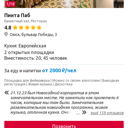
1/
18
Пинта Паб
Банкетный зал, Ресторан
4.8
Омск, бульвар Победы, 3
Кухня: Европейская
2 открытых площадки
Вместимость: 20, 45 человек
от 2000 ₽/чел
За еду и напитки
Площадка для фейерверка
Можно со своим алкоголем
Выездная
регистрация
Живая музыка
Дискотека
21.12.23 был Новогодний корпоратив в этом
замечательном месте. Не заметили как пролетели 6
часов, которые мы там были. Замечательная
развлекательная новогодняя программа, живая
музыка, отличная кухня. Очень ответственный и
...
ещё 159 отзывов
внимательный обслуживающий персонал. В зале не
душно, комфортно, уютно. Рекомендуем!
Позвонить