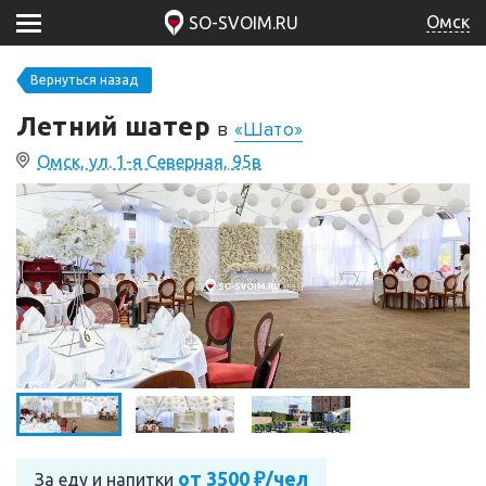
Омск
SO-SVOIM.RU
Вернуться назад
Летний шатер
в
«Шато»
Омск, ул. 1-я Северная, 95в
от 3500 ₽/чел
За еду и напитки