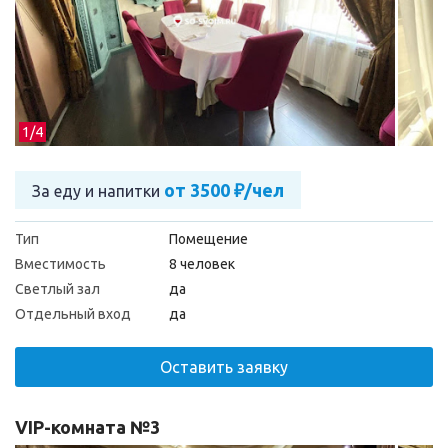
1/
4
от 3500 ₽/чел
За еду и напитки
Тип
Помещение
Вместимость
8 человек
Светлый зал
да
Отдельный вход
да
Оставить заявку
VIP-комната №3