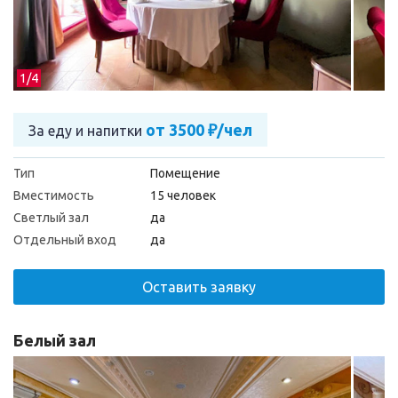
1/
4
от 3500 ₽/чел
За еду и напитки
Тип
Помещение
Вместимость
15 человек
Светлый зал
да
Отдельный вход
да
Оставить заявку
Белый зал