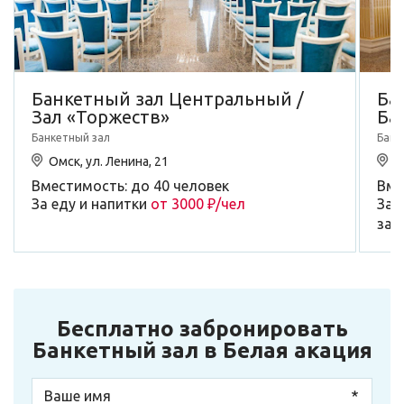
Банкетный зал Центральный /
Ба
Зал «Торжеств»
Ба
Банкетный зал
Банк
Омск, ул. Ленина, 21
О
Вместимость: до 40 человек
Вме
За еду и напитки
от 3000 ₽/чел
За 
зал
Бесплатно забронировать
Банкетный зал в Белая акация