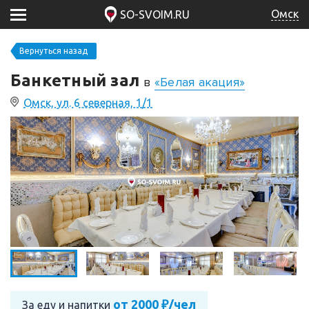
Омск
SO-SVOIM.RU
Вернуться назад
Банкетный зал
в
«Белая акация»
Омск, ул. 6 северная, 1/1
от 2000 ₽/чел
За еду и напитки