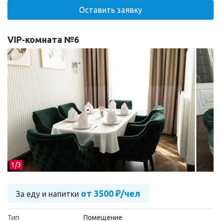
Оставить заявку
VIP-комната №6
1/
3
от 3500 ₽/чел
За еду и напитки
Тип
Помещение