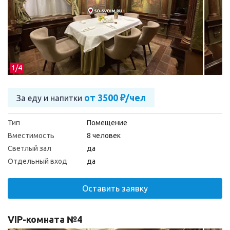
1/
4
от 3500 ₽/чел
За еду и напитки
Тип
Помещение
Вместимость
8 человек
Светлый зал
да
Отдельный вход
да
Оставить заявку
VIP-комната №4