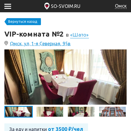
Омск
SO-SVOIM.RU
Вернуться назад
VIP-комната №2
в
«Шато»
Омск, ул. 1-я Северная, 95в
от 3500 ₽/чел
За еду и напитки