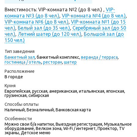
Вместимость: VIP-комната №2 (до 8 чел.) ,
VIP-
комната №3 (до 8 чел.)
,
VIP-комната №4 (до 8 чел.)
,
VIP-комната №6 (до 8 чел.)
,
VIP-комната №1 (до 15
чел.)
,
Белый зал (до 35 чел.)
,
Серебряный зал (до 50
чел.)
,
Летний шатер (до 120 чел.)
,
Большой зал (до
150 чел.)
Тип заведения
Банкетный зал
,
банкетный комплекс,
веранда / терраса
,
гостиница / отель
,
ресторан
,
шатер
Расположение
В городе
Кухня
Европейская, русская, американская, итальянская, японская,
грузинская, сибирская
Способы оплаты
Наличный, Безналичный, Банковская карта
Особенности
Можно свои б/а напитки, Выездная регистрация, Музыкальное
оборудование, Велком зона, Wi-Fi / интернет, Проектор, TV
экраны, Детское меню