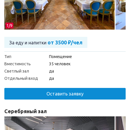
1/
9
от 3500 ₽/чел
За еду и напитки
Тип
Помещение
Вместимость
35 человек
Светлый зал
да
Отдельный вход
да
Оставить заявку
Серебряный зал