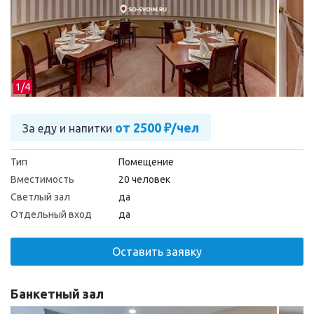
1/
4
от 2500 ₽/чел
За еду и напитки
Тип
Помещение
Вместимость
20 человек
Светлый зал
да
Отдельный вход
да
Оставить заявку
Банкетный зал