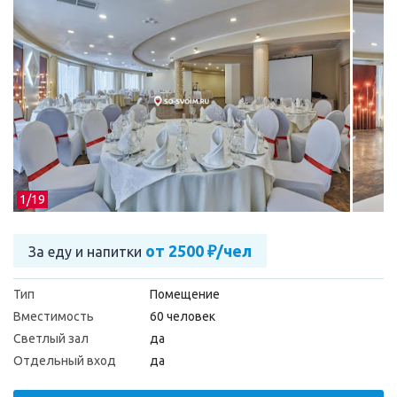
1/
19
от 2500 ₽/чел
За еду и напитки
Тип
Помещение
Вместимость
60 человек
Светлый зал
да
Отдельный вход
да