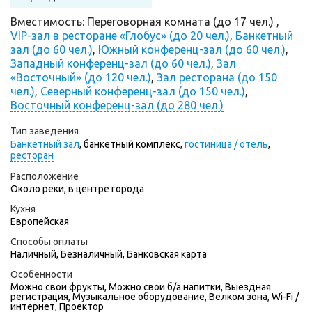
Вместимость: Переговорная комната (до 17 чел.) ,
VIP-зал в ресторане «Глобус» (до 20 чел.)
,
Банкетный
зал (до 60 чел.)
,
Южный конференц-зал (до 60 чел.)
,
Западный конференц-зал (до 60 чел.)
,
Зал
«Восточный» (до 120 чел.)
,
Зал ресторана (до 150
чел.)
,
Северный конференц-зал (до 150 чел.)
,
Восточный конференц-зал (до 280 чел.)
Тип заведения
Банкетный зал
,
банкетный комплекс,
гостиница / отель
,
ресторан
Расположение
Около реки, в центре города
Кухня
Европейская
Способы оплаты
Наличный, Безналичный, Банковская карта
Особенности
Можно свои фрукты, Можно свои б/а напитки, Выездная
регистрация, Музыкальное оборудование, Велком зона, Wi-Fi /
интернет, Проектор