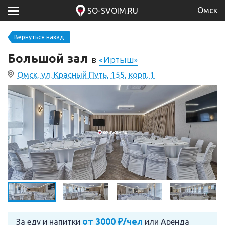
Омск
SO-SVOIM.RU
Вернуться назад
Большой зал
в
«Иртыш»
Омск, ул. Красный Путь, 155, корп. 1
от 3000 ₽/чел
За еду и напитки
или
Аренда