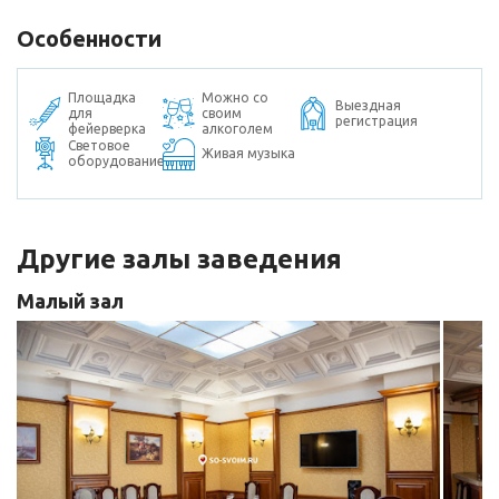
Особенности
Площадка
Можно со
Выездная
для
своим
регистрация
фейерверка
алкоголем
Световое
Живая музыка
оборудование
Другие залы заведения
Малый зал