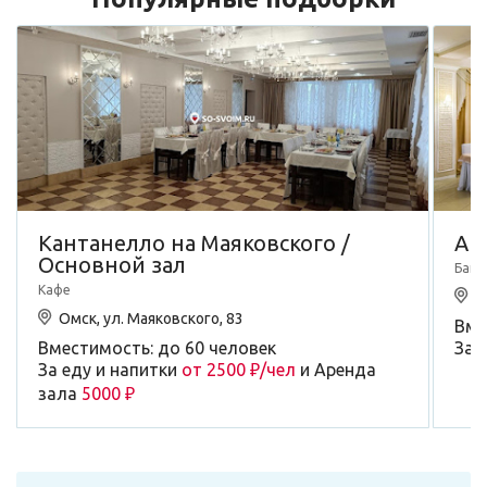
Кантанелло на Маяковского /
Ар
Основной зал
Банк
Кафе
О
Омск, ул. Маяковского, 83
Вме
Вместимость: до 60 человек
За 
За еду и напитки
от 2500 ₽/чел
и Аренда
зала
5000 ₽