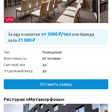
1/
16
от 5000 ₽/чел
За еду и напитки
или
Аренда
21 000 ₽
зала
Тип
Помещение
Вместимость
60 человек
Светлый зал
да
Отдельный вход
да
Оставить заявку
Ресторан «Метаморфозы»