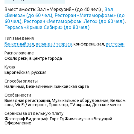
Вместимость: Зал «Меркурий» (до 40 чел.) ,
Зал
«Венера» (до 60 чел.)
,
Ресторан «Метаморфозы» (до
60 чел.)
,
Ресторан «Метаморфозы.Лето» (до 60 чел.)
,
Терраса «Крыша Сибири» (до 80 чел.)
Тип заведения
Банкетный зал
,
веранда / терраса
,
конференц-зал,
ресторан
Расположение
Около реки, в центре города
Кухня
Европейская, русская
Способы оплаты
Наличный, Безналичный, Банковская карта
Особенности
Выездная регистрация, Музыкальное оборудование, Велком
зона, Wi-Fi / интернет, Проектор, TV экраны, Детское меню
Сервисы за отдельную плату
Фотограф
Видеограф
Торт
Dj
Живая музыка
Ведущий
Оформление