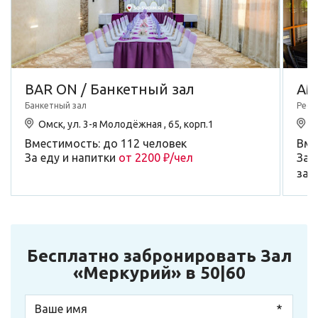
BAR ON / Банкетный зал
АМ
Банкетный зал
Рест
Омск, ул. 3-я Молодёжная , 65, корп.1
О
Вместимость: до 112 человек
Вме
За еду и напитки
от 2200 ₽/чел
За 
зал
Бесплатно забронировать Зал
«Меркурий» в 50|60