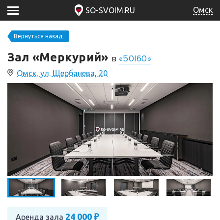
Омск
SO-SVOIM.RU
Вернуться назад
Зал «Меркурий»
в
«50|60»
Омск, ул. Щербанева, 20
24 000 ₽
Аренда зала