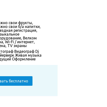
жно свои фрукты,
жно свои б/а напитки,
ездная регистрация,
зыкальное
орудование, Велком
а, Wi-Fi / интернет,
ена, TV экраны
тограф
Видеограф
Dj
йерверк
Живая музыка
дущий
Оформление
вать бесплатно