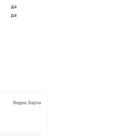
да
да