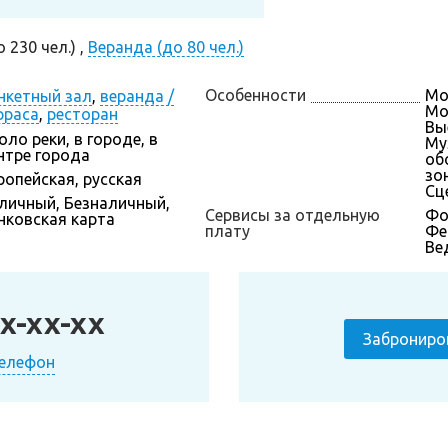
230 чел.) ,
Веранда (до 80 чел.)
Особенности
Мо
нкетный зал
,
веранда /
Мо
рраса
,
ресторан
Вы
оло реки, в городе, в
Му
нтре города
об
зон
ропейская, русская
Сц
личный, Безналичный,
Сервисы за отдельную
Фо
нковская карта
плату
Фе
Ве
x-xx-xx
Заброниро
телефон