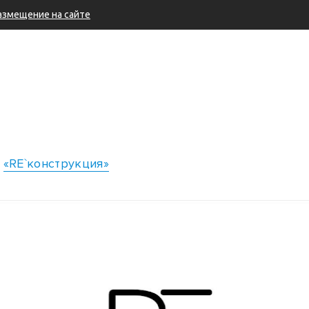
азмещение на сайте
в
«RE`конструкция»