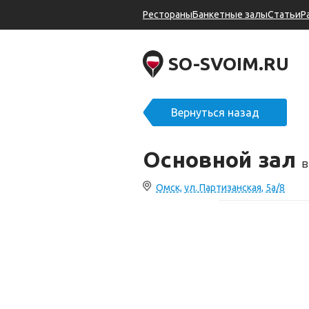
Рестораны
Банкетные залы
Статьи
Р
SO-SVOIM.RU
Вернуться назад
Основной зал
Омск, ул. Партизанская, 5а/8