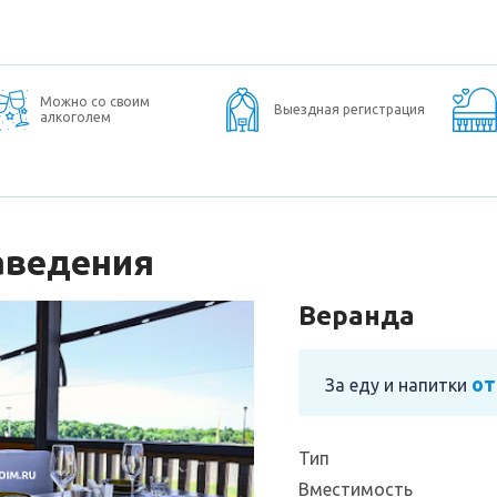
Можно со своим
Выездная регистрация
алкоголем
аведения
Веранда
от
За еду и напитки
Тип
Вместимость