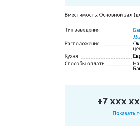
Вместимость: Основной зал (до 
Тип заведения
Ба
те
Расположение
Ок
це
Кухня
Ев
Способы оплаты
На
Ба
+7 xxx xx
Показать 